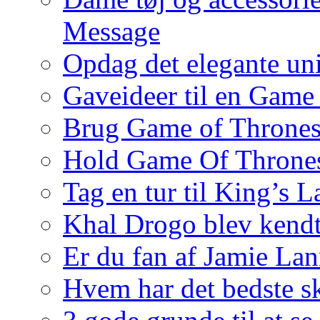
Message
Opdag det elegante un
Gaveideer til en Game
Brug Game of Thrones s
Hold Game Of Thrones
Tag en tur til King’s 
Khal Drogo blev kendt
Er du fan af Jamie Lan
Hvem har det bedste s