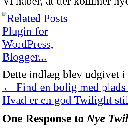
Vi håber, at der kommer nye
Dette indlæg blev udgivet i
←
Find en bolig med plads 
Hvad er en god Twilight sti
One Response to
Nye Twil