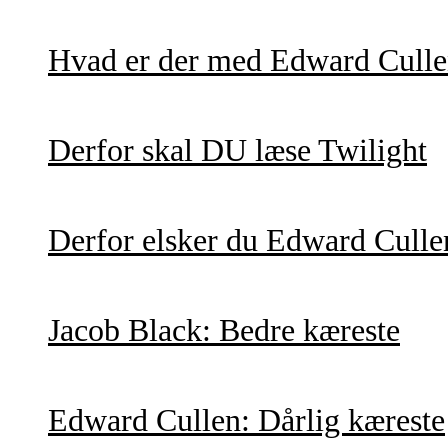
Hvad er der med Edward Cull
Derfor skal DU læse Twilight
Derfor elsker du Edward Culle
Jacob Black: Bedre kæreste
Edward Cullen: Dårlig kæreste