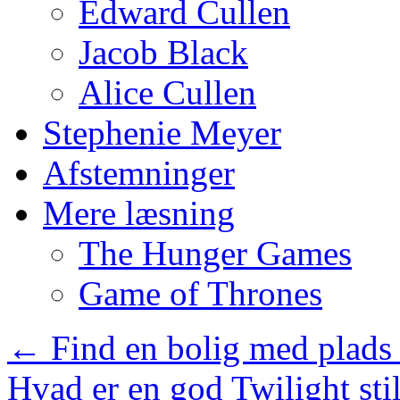
Edward Cullen
Jacob Black
Alice Cullen
Stephenie Meyer
Afstemninger
Mere læsning
The Hunger Games
Game of Thrones
←
Find en bolig med plads 
Hvad er en god Twilight sti