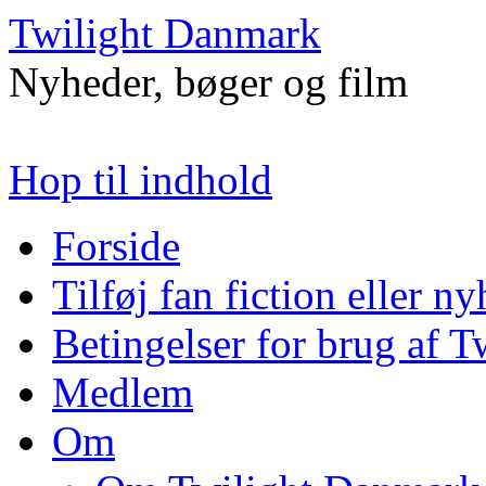
Twilight Danmark
Nyheder, bøger og film
Hop til indhold
Forside
Tilføj fan fiction eller n
Betingelser for brug af 
Medlem
Om