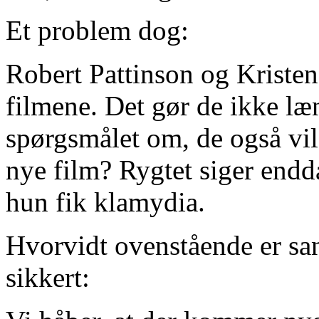
Et problem dog:
Robert Pattinson og Kristen
filmene. Det gør de ikke læng
spørgsmålet om, de også vi
nye film? Rygtet siger endda
hun fik klamydia.
Hvorvidt ovenstående er san
sikkert: