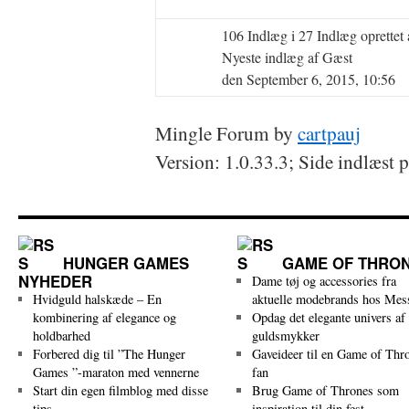
106 Indlæg i 27 Indlæg oprette
Nyeste indlæg af Gæst
den September 6, 2015, 10:56
Mingle Forum by
cartpauj
Version: 1.0.33.3; Side indlæst 
HUNGER GAMES
GAME OF THRO
NYHEDER
Dame tøj og accessories fra
Hvidguld halskæde – En
aktuelle modebrands hos Mes
kombinering af elegance og
Opdag det elegante univers af
holdbarhed
guldsmykker
Forbered dig til ”The Hunger
Gaveideer til en Game of Thr
Games ”-maraton med vennerne
fan
Start din egen filmblog med disse
Brug Game of Thrones som
tips
inspiration til din fest