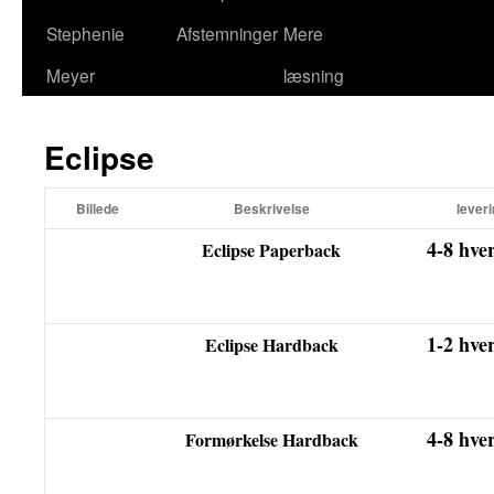
Stephenie
Afstemninger
Mere
Meyer
læsning
Eclipse
Billede
Beskrivelse
leveri
4-8 hve
Eclipse Paperback
1-2 hve
Eclipse Hardback
4-8 hve
Formørkelse Hardback