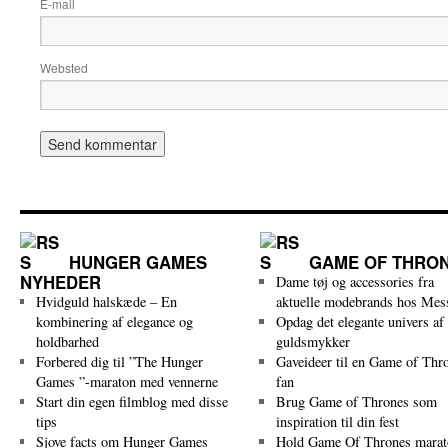
E-mail
Websted
HUNGER GAMES
GAME OF THRO
NYHEDER
Dame tøj og accessories fra
Hvidguld halskæde – En
aktuelle modebrands hos Mes
kombinering af elegance og
Opdag det elegante univers af
holdbarhed
guldsmykker
Forbered dig til ”The Hunger
Gaveideer til en Game of Thr
Games ”-maraton med vennerne
fan
Start din egen filmblog med disse
Brug Game of Thrones som
tips
inspiration til din fest
Sjove facts om Hunger Games
Hold Game Of Thrones marat