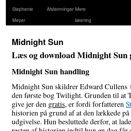
Stephenie
Afstemninger
Mere
Meyer
læsning
Midnight Sun
Læs og download Midnight Sun g
Midnight Sun handling
Midnight Sun skildrer Edward Cullens t
den første bog Twilight. Grunden til at
give jer den
gratis
, er fordi forfatteren
S
historien på grund af at den lækkede på 
udgivelse. Hun besluttede derfor, at lad
resten af historien indtil hun en dag får 