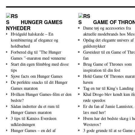
HUNGER GAMES
GAME OF THRO
NYHEDER
Dame tøj og accessories fra
Hvidguld halskæde – En
aktuelle modebrands hos Mes
kombinering af elegance og
Opdag det elegante univers af
holdbarhed
guldsmykker
Forbered dig til ”The Hunger
Gaveideer til en Game of Thr
Games ”-maraton med vennerne
fan
Start din egen filmblog med disse
Brug Game of Thrones som
tips
inspiration til din fest
Sjove facts om Hunger Games
Hold Game Of Thrones marat
De perfekte snacks til dit Hunger
haven
Games maraton
Tag en tur til King’s Landing
Hvilken Hunger Games-film er den
Khal Drogo blev kendt kun ifø
bedste?
røde speedos
Sådan indretter du et rum til
Er du fan af Jamie Lannister, 
Hunger Games maraton
læs med her!
3 tips til Katniss Everdeen
Hvem har det bedste skæg i h
udklædningen
Westeros?
Hunger Games – en del af
3 gode grunde til at se Game 