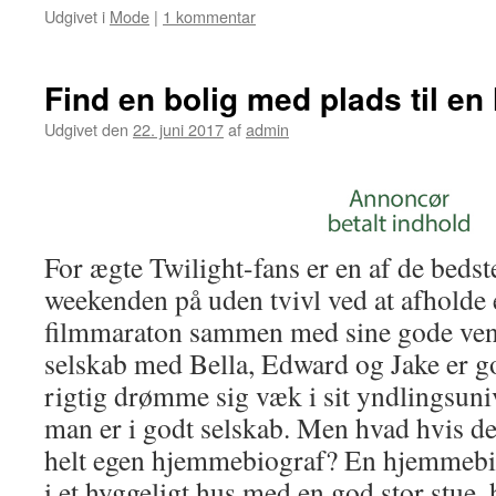
Udgivet i
Mode
|
1 kommentar
Find en bolig med plads til e
Udgivet den
22. juni 2017
af
admin
For ægte Twilight-fans er en af de beds
weekenden på uden tvivl ved at afholde 
filmmaraton sammen med sine gode venn
selskab med Bella, Edward og Jake er g
rigtig drømme sig væk i sit yndlingsuni
man er i godt selskab. Men hvad hvis de
helt egen hjemmebiograf? En hjemmebio
i et hyggeligt hus med en god stor stue, h