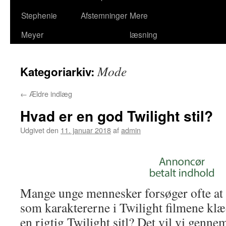
Stephenie
Afstemninger
Mere
Meyer
læsning
Mode
Kategoriarkiv:
←
Ældre indlæg
Hvad er en god Twilight stil?
Udgivet den
11. januar 2018
af
admin
Mange unge mennesker forsøger ofte at k
som karaktererne i Twilight filmene klæ
en rigtig Twilight sitl? Det vil vi genn