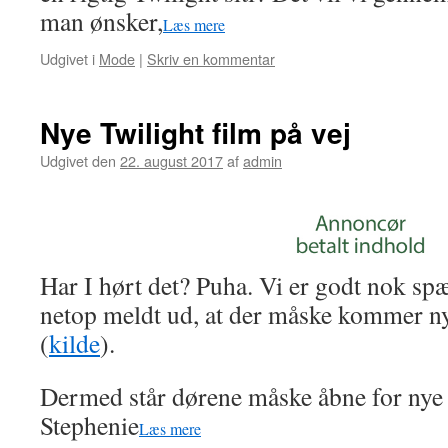
man ønsker,
Læs mere
Udgivet i
Mode
|
Skriv en kommentar
Nye Twilight film på vej
Udgivet den
22. august 2017
af
admin
Har I hørt det? Puha. Vi er godt nok s
netop meldt ud, at der måske kommer ny
(
kilde
).
Dermed står dørene måske åbne for nye
Stephenie
Læs mere