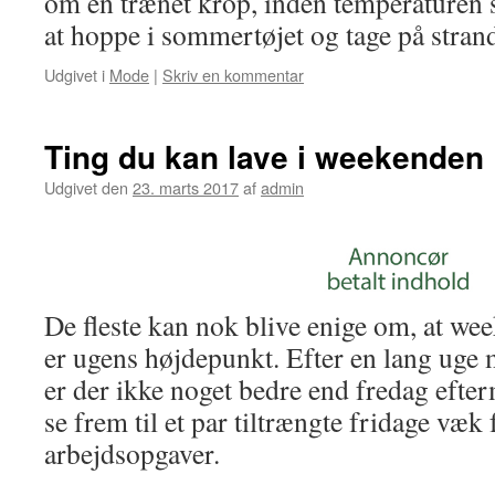
om en trænet krop, inden temperaturen sti
at hoppe i sommertøjet og tage på stran
Udgivet i
Mode
|
Skriv en kommentar
Ting du kan lave i weekenden
Udgivet den
23. marts 2017
af
admin
De fleste kan nok blive enige om, at we
er ugens højdepunkt. Efter en lang uge m
er der ikke noget bedre end fredag eft
se frem til et par tiltrængte fridage væk f
arbejdsopgaver.