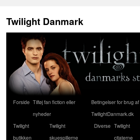
Twilight Danmark
Forside
Tilføj fan fiction eller
Betingelser for brug af
Hop
nyheder
TwilightDanmark.dk
til
Twilight
Twilight
Diverse
Twilight
indhold
butikken
skuespillerne
citaterne