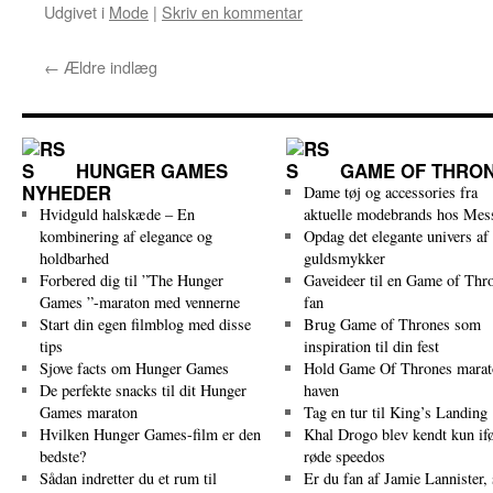
Udgivet i
Mode
|
Skriv en kommentar
←
Ældre indlæg
HUNGER GAMES
GAME OF THRO
NYHEDER
Dame tøj og accessories fra
Hvidguld halskæde – En
aktuelle modebrands hos Mes
kombinering af elegance og
Opdag det elegante univers af
holdbarhed
guldsmykker
Forbered dig til ”The Hunger
Gaveideer til en Game of Thr
Games ”-maraton med vennerne
fan
Start din egen filmblog med disse
Brug Game of Thrones som
tips
inspiration til din fest
Sjove facts om Hunger Games
Hold Game Of Thrones marat
De perfekte snacks til dit Hunger
haven
Games maraton
Tag en tur til King’s Landing
Hvilken Hunger Games-film er den
Khal Drogo blev kendt kun ifø
bedste?
røde speedos
Sådan indretter du et rum til
Er du fan af Jamie Lannister, 