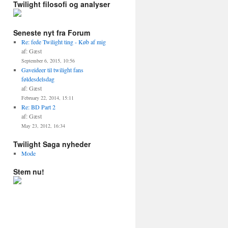
Twilight filosofi og analyser
Seneste nyt fra Forum
Re: fede Twilight ting - Køb af mig
af: Gæst
September 6, 2015, 10:56
Gaveideer til twilight fans
føldesdelsdag
af: Gæst
February 22, 2014, 15:11
Re: BD Part 2
af: Gæst
May 23, 2012, 16:34
Twilight Saga nyheder
Mode
Stem nu!