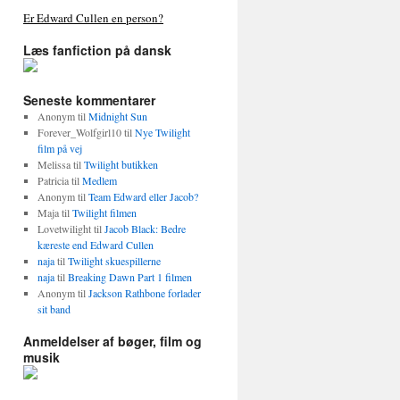
Er Edward Cullen en person?
Læs fanfiction på dansk
Seneste kommentarer
Anonym
til
Midnight Sun
Forever_Wolfgirl10
til
Nye Twilight
film på vej
Melissa
til
Twilight butikken
Patricia
til
Medlem
Anonym
til
Team Edward eller Jacob?
Maja
til
Twilight filmen
Lovetwilight
til
Jacob Black: Bedre
kæreste end Edward Cullen
naja
til
Twilight skuespillerne
naja
til
Breaking Dawn Part 1 filmen
Anonym
til
Jackson Rathbone forlader
sit band
Anmeldelser af bøger, film og
musik