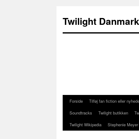
Twilight Danmar
Forside
Tilføj fan fiction eller nyhed
Hop
Soundtracks
Twilight butikken
Tw
til
Twilight Wikipedia
Stephenie Meyer
indhold