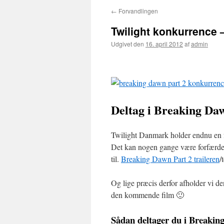
←
Forvandlingen
Twilight konkurrence 
Udgivet den
16. april 2012
af
admin
Deltag i Breaking Daw
Twilight Danmark holder endnu en 
Det kan nogen gange være forfærdel
til.
Breaking Dawn Part 2 traileren
/
Og lige præcis derfor afholder vi d
den kommende film 🙂
Sådan deltager du i Breaki