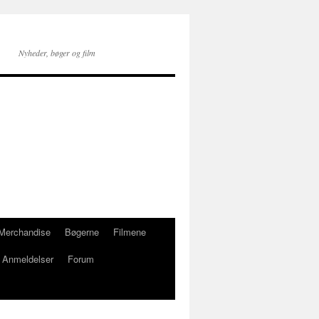
Nyheder, bøger og film
 Merchandise
Bøgerne
Filmene
Anmeldelser
Forum