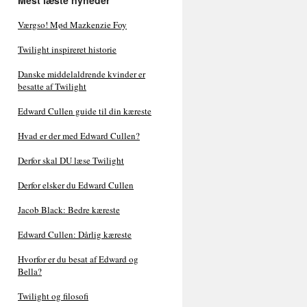
Mest læste nyheder
Værgso! Mød Mazkenzie Foy
Twilight inspireret historie
Danske middelaldrende kvinder er
besatte af Twilight
Edward Cullen guide til din kæreste
Hvad er der med Edward Cullen?
Derfor skal DU læse Twilight
Derfor elsker du Edward Cullen
Jacob Black: Bedre kæreste
Edward Cullen: Dårlig kæreste
Hvorfor er du besat af Edward og
Bella?
Twilight og filosofi