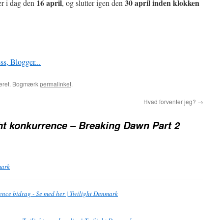
16 april
30 april inden klokken
r i dag den
, og slutter igen den
iseret. Bogmærk
permalinket
.
Hvad forventer jeg?
→
ht konkurrence – Breaking Dawn Part 2
mark
nce bidrag - Se med her | Twilight Danmark