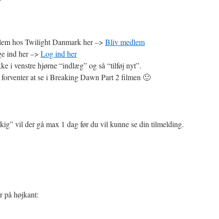
dlem hos Twilight Danmark her –>
Bliv medlem
gge ind her –>
Log ind her
ke i venstre hjørne “indlæg” og så “tilføj nyt”.
forventer at se i Breaking Dawn Part 2 filmen 🙂
ig” vil der gå max 1 dag før du vil kunne se din tilmelding.
 på højkant: