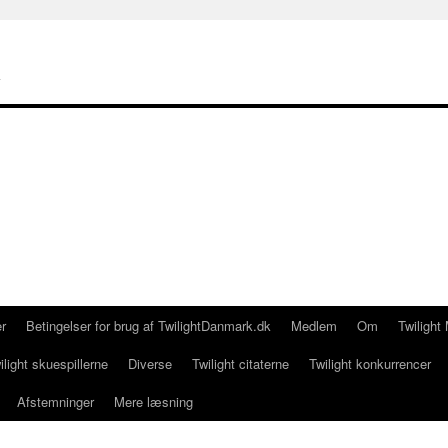
k
er
Betingelser for brug af TwilightDanmark.dk
Medlem
Om
Twilight
ilight skuespillerne
Diverse
Twilight citaterne
Twilight konkurrencer
Afstemninger
Mere læsning